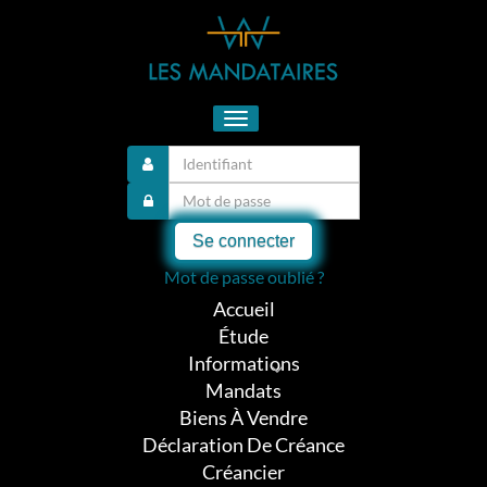
Toggle
navigation
Se connecter
Mot de passe oublié ?
Accueil
Étude
Informations
Mandats
Biens À Vendre
Déclaration De Créance
Créancier