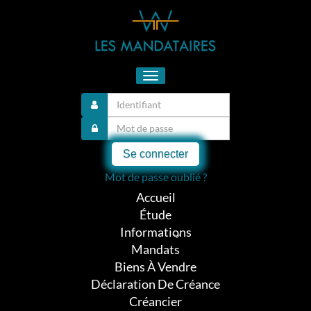
Toggle
navigation
Se connecter
Mot de passe oublié ?
Accueil
Étude
Informations
Mandats
Biens À Vendre
Déclaration De Créance
Créancier