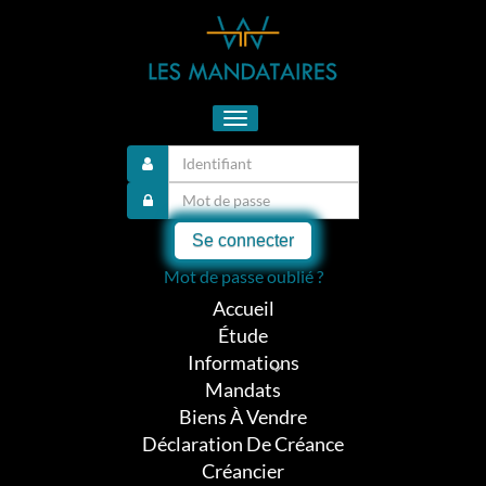
Toggle
navigation
Se connecter
Mot de passe oublié ?
Accueil
Étude
Informations
Mandats
Biens À Vendre
Déclaration De Créance
Créancier