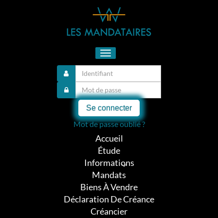
Toggle
navigation
Se connecter
Mot de passe oublié ?
Accueil
Étude
Informations
Mandats
Biens À Vendre
Déclaration De Créance
Créancier