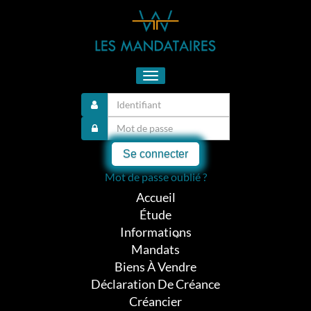
Toggle
navigation
Se connecter
Mot de passe oublié ?
Accueil
Étude
Informations
Mandats
Biens À Vendre
Déclaration De Créance
Créancier