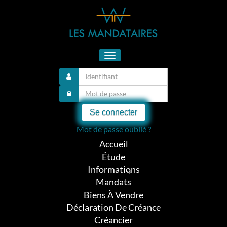
Toggle
navigation
Se connecter
Mot de passe oublié ?
Accueil
Étude
Informations
Mandats
Biens À Vendre
Déclaration De Créance
Créancier