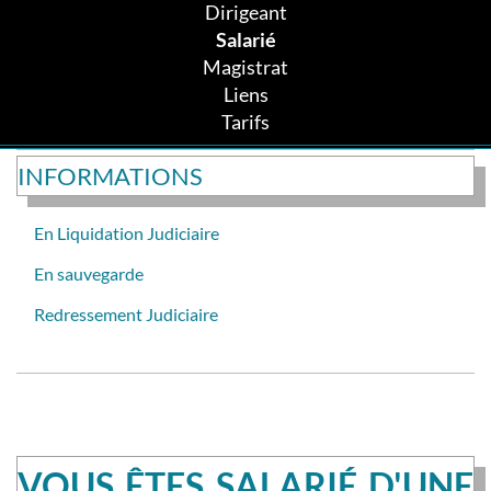
Dirigeant
Salarié
Magistrat
Liens
Tarifs
INFORMATIONS
En Liquidation Judiciaire
En sauvegarde
Redressement Judiciaire
VOUS ÊTES SALARIÉ D'UNE