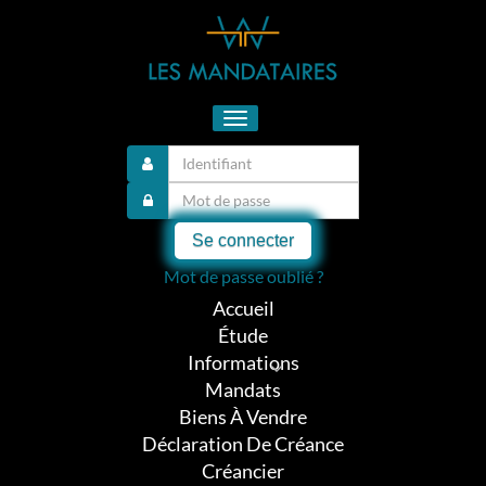
Toggle
navigation
Se connecter
Mot de passe oublié ?
Accueil
Étude
Informations
Mandats
Biens À Vendre
Déclaration De Créance
Créancier