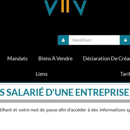
Mandats
Biens À Vendre
Déclaration De Créa
Liens
Tari
S SALARIÉ D'UNE ENTREPRISE
fiant et votre mot de passe afin d'accéder à des informations s