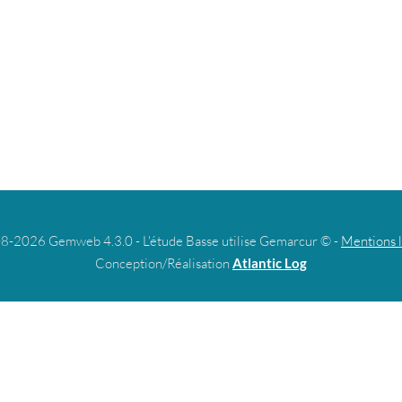
8-2026 Gemweb 4.3.0 - L'étude Basse utilise Gemarcur © -
Mentions 
Conception/Réalisation
Atlantic Log