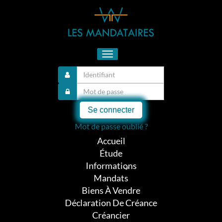
Toggle
navigation
Se connecter
Mot de passe oublié ?
Accueil
Étude
Informations
Mandats
Biens À Vendre
Déclaration De Créance
Créancier