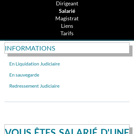
Dirigeant
Salarié
Magistrat
Liens
Tarifs
INFORMATIONS
En Liquidation Judiciaire
En sauvegarde
Redressement Judiciaire
VOUS ÊTES SALARIÉ D'UNE