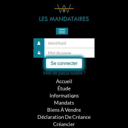
Toggle
navigation
Se connecter
Mot de passe oublié ?
Accueil
Étude
Informations
Mandats
Biens À Vendre
Déclaration De Créance
Créancier