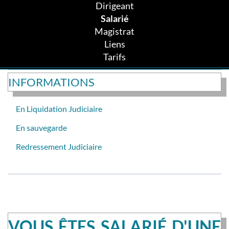
Dirigeant
Salarié
Magistrat
Liens
Tarifs
INFORMATIONS
En Liquidation Judiciaire
En sauvegarde
Redressement Judiciaire
VOUS ÊTES SALARIÉ D'UNE