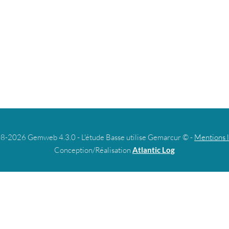
8-2026 Gemweb 4.3.0 - L'étude Basse utilise Gemarcur © -
Mentions 
Conception/Réalisation
Atlantic Log