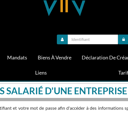
Mandats
Biens À Vendre
Déclaration De Créa
Liens
Tari
S SALARIÉ D'UNE ENTREPRISE
fiant et votre mot de passe afin d'accéder à des informations s