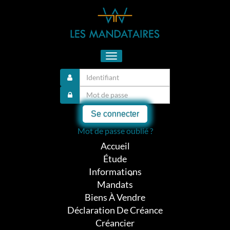
Toggle
navigation
Se connecter
Mot de passe oublié ?
Accueil
Étude
Informations
Mandats
Biens À Vendre
Déclaration De Créance
Créancier