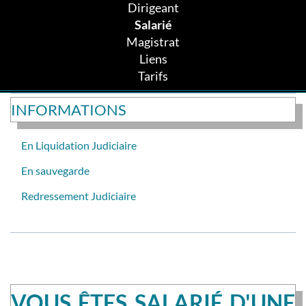
Dirigeant
Salarié
Magistrat
Liens
Tarifs
INFORMATIONS
En Liquidation Judiciaire
En sauvegarde
Redressement Judiciaire
VOUS ÊTES SALARIÉ D'UNE