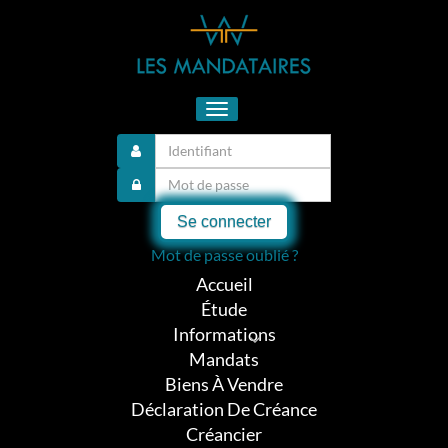
Toggle
navigation
Se connecter
Mot de passe oublié ?
Accueil
Étude
Informations
Mandats
Biens À Vendre
Déclaration De Créance
Créancier