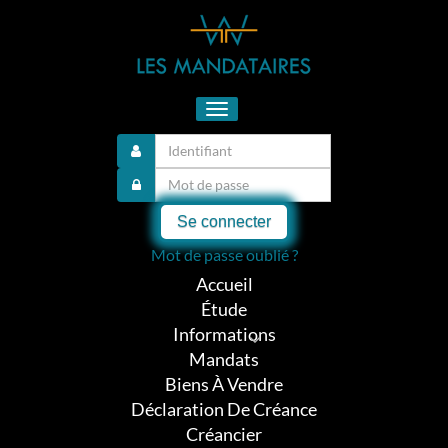
Toggle
navigation
Se connecter
Mot de passe oublié ?
Accueil
Étude
Informations
Mandats
Biens À Vendre
Déclaration De Créance
Créancier