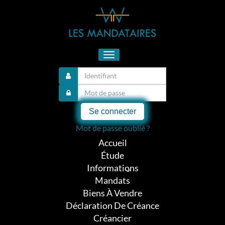
Toggle
navigation
Se connecter
Mot de passe oublié ?
Accueil
Étude
Informations
Mandats
Biens À Vendre
Déclaration De Créance
Créancier