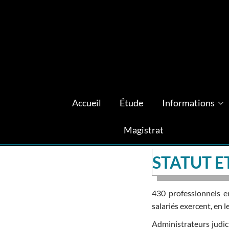
Accueil
Étude
Informations
Magistrat
STATUT 
430 professionnels e
salariés exercent, en l
Administrateurs judici