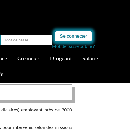
Se connecter
Mot de passe oublié ?
nce
Créancier
Dirigeant
Salarié
fs
judiciaires) employant près de 3000
s pour intervenir, selon des missions