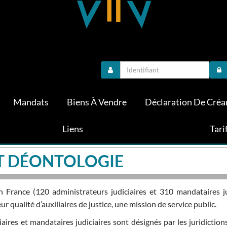
Mandats
Biens À Vendre
Déclaration De Créa
Liens
Tari
ET DÉONTOLOGIE
n France (120 administrateurs judiciaires et 310 mandataires 
eur qualité d’auxiliaires de justice, une mission de service public.
aires et mandataires judiciaires sont désignés par les juridiction