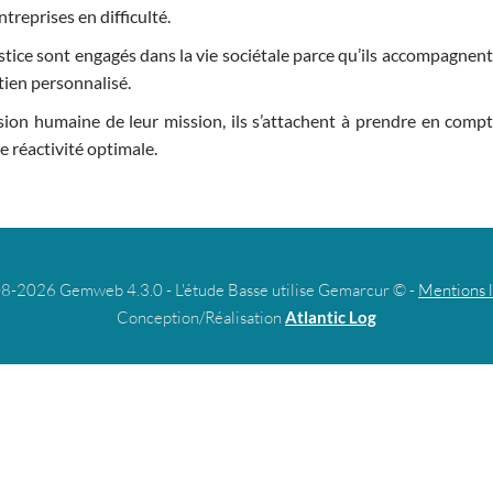
ntreprises en difficulté.
tice sont engagés dans la vie sociétale parce qu’ils accompagnent l
tien personnalisé.
ion humaine de leur mission, ils s’attachent à prendre en compte 
e réactivité optimale.
8-2026 Gemweb 4.3.0 - L'étude Basse utilise Gemarcur © -
Mentions 
Conception/Réalisation
Atlantic Log