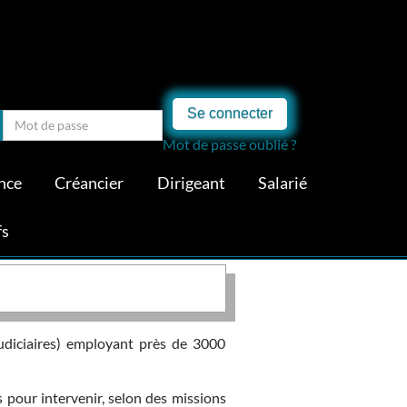
Se connecter
Mot de passe oublié ?
nce
Créancier
Dirigeant
Salarié
fs
judiciaires) employant près de 3000
s pour intervenir, selon des missions