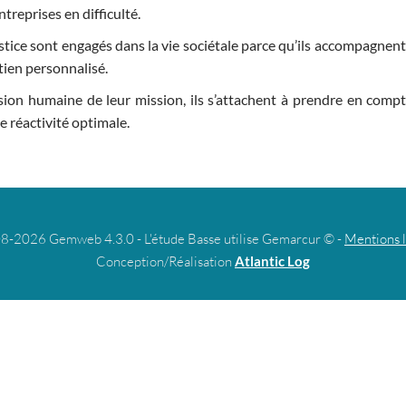
ntreprises en difficulté.
tice sont engagés dans la vie sociétale parce qu’ils accompagnent l
tien personnalisé.
ion humaine de leur mission, ils s’attachent à prendre en compte 
e réactivité optimale.
8-2026 Gemweb 4.3.0 - L'étude Basse utilise Gemarcur © -
Mentions 
Conception/Réalisation
Atlantic Log