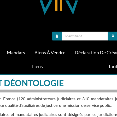
Mandats
Biens À Vendre
Déclaration De Créa
Liens
Tari
ET DÉONTOLOGIE
n France (120 administrateurs judiciaires et 310 mandataires 
eur qualité d’auxiliaires de justice, une mission de service public.
aires et mandataires judiciaires sont désignés par les juridiction