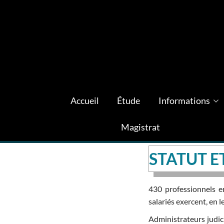
Accueil
Étude
Informations
Magistrat
STATUT 
430 professionnels e
salariés exercent, en l
Administrateurs judici