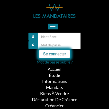
Toggle
navigation
Se connecter
Mot de passe oublié ?
Accueil
Étude
Informations
Mandats
Biens À Vendre
Déclaration De Créance
Créancier