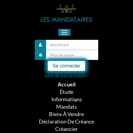
Toggle
navigation
Se connecter
Mot de passe oublié ?
Accueil
Étude
Informations
Mandats
Biens À Vendre
Déclaration De Créance
Créancier