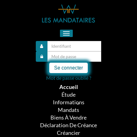
Toggle
navigation
Se connecter
Mot de passe oublié ?
Accueil
Étude
Informations
Mandats
Biens À Vendre
Déclaration De Créance
Créancier