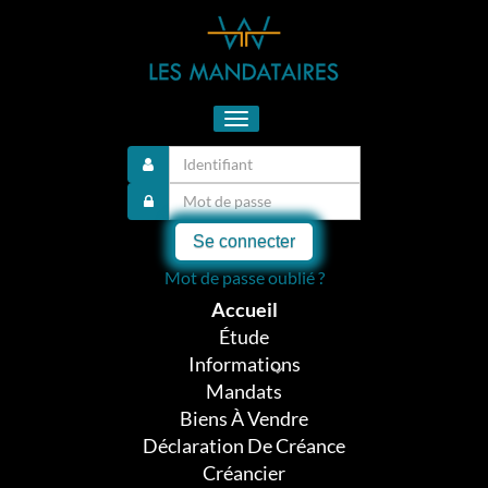
Toggle
navigation
Se connecter
Mot de passe oublié ?
Accueil
Étude
Informations
Mandats
Biens À Vendre
Déclaration De Créance
Créancier