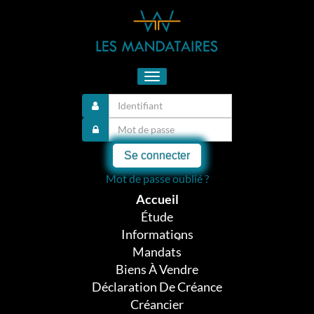
Toggle
navigation
Se connecter
Mot de passe oublié ?
Accueil
Étude
Informations
Mandats
Biens À Vendre
Déclaration De Créance
Créancier