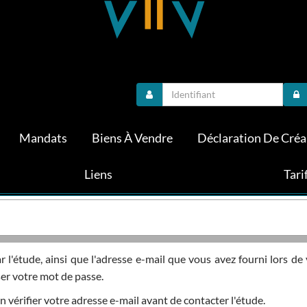
Mandats
Biens À Vendre
Déclaration De Cré
Liens
Tari
par l'étude, ainsi que l'adresse e-mail que vous avez fourni lors 
ser votre mot de passe.
n vérifier votre adresse e-mail avant de contacter l'étude.