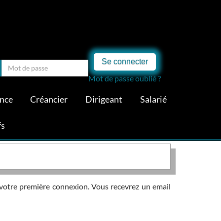
Se connecter
Mot de passe oublié ?
ance
Créancier
Dirigeant
Salarié
fs
de votre première connexion. Vous recevrez un email