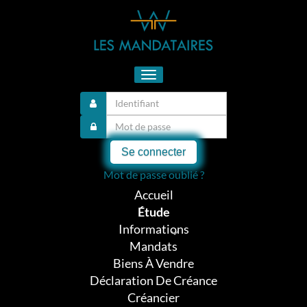
Toggle
navigation
Se connecter
Mot de passe oublié ?
Accueil
Étude
Informations
Mandats
Biens À Vendre
Déclaration De Créance
Créancier