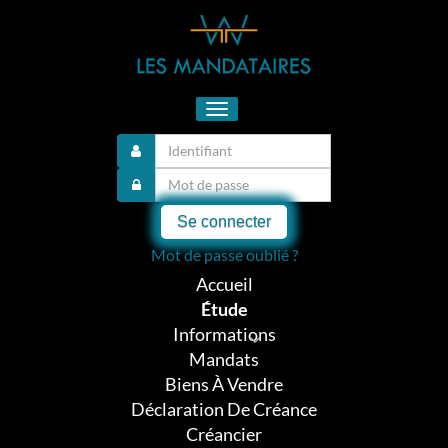
Toggle
navigation
Se connecter
Mot de passe oublié ?
Accueil
Étude
Informations
Mandats
Biens À Vendre
Déclaration De Créance
Créancier