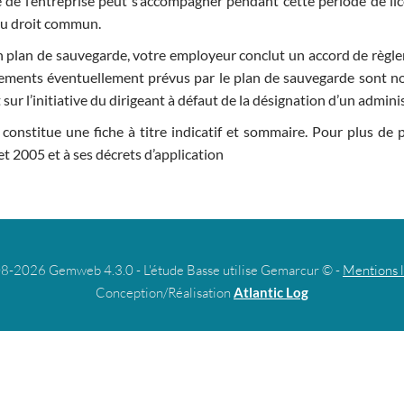
 de l’entreprise peut s’accompagner pendant cette période de l
du droit commun.
n plan de sauvegarde, votre employeur conclut un accord de règl
ciements éventuellement prévus par le plan de sauvegarde sont n
 sur l’initiative du dirigeant à défaut de la désignation d’un admini
onstitue une fiche à titre indicatif et sommaire. Pour plus de p
llet 2005 et à ses décrets d’application
8-2026 Gemweb 4.3.0 - L'étude Basse utilise Gemarcur © -
Mentions 
Conception/Réalisation
Atlantic Log