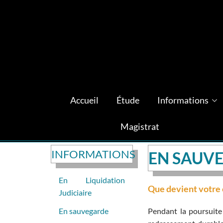
Accueil
Étude
Informations
Magistrat
INFORMATIONS
EN SAUV
En Liquidation
Que devient votre c
Judiciaire
En sauvegarde
Pendant la poursuite d