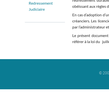
redressement durable
Redressement
obéissant aux règles 
Judiciaire
En cas d’adoption d’u
créanciers. Les licen
par l’administrateur et
Le présent document c
référer à la loi du jui
© 200