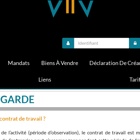
Mandats
Biens À Vendre
Déclaration De Créa
Liens
Tari
EGARDE
ontrat de travail ?
e l’activité (période d’observation), le contrat de travail est m