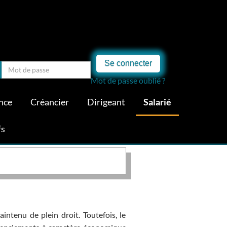
Se connecter
Mot de passe oublié ?
nce
Créancier
Dirigeant
Salarié
fs
aintenu de plein droit. Toutefois, le