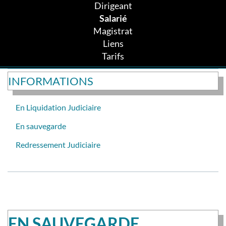
Dirigeant
Salarié
Magistrat
Liens
Tarifs
INFORMATIONS
En Liquidation Judiciaire
En sauvegarde
Redressement Judiciaire
EN SAUVEGARDE