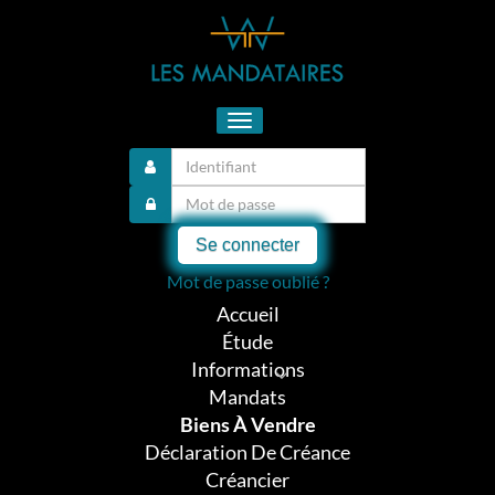
Toggle
navigation
Se connecter
Mot de passe oublié ?
Accueil
Étude
Informations
Mandats
Biens À Vendre
Déclaration De Créance
Créancier