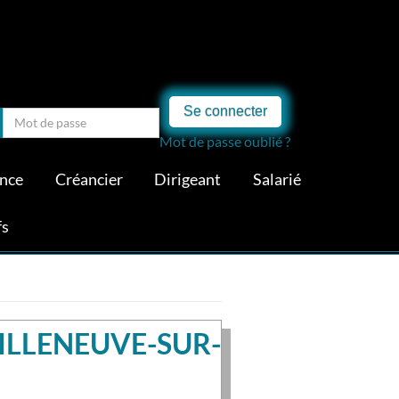
Se connecter
Mot de passe oublié ?
ance
Créancier
Dirigeant
Salarié
fs
ILLENEUVE-SUR-