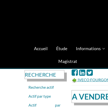
Accueil
Étude
Informations
Magistrat
RECHERCHE
IVECO FOURGO
Recherche actif
A VENDRE
Actif par type
Actif par