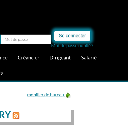
Se connecter
Mot de passe oublié ?
ance
Créancier
Dirigeant
Salarié
fs
mobilier de bureau
VRY