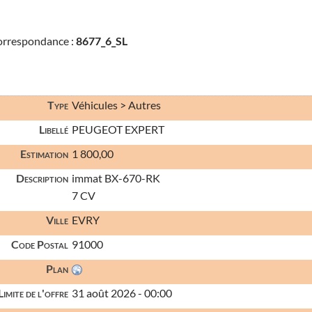
correspondance :
8677_6_SL
Type
Véhicules > Autres
Libellé
PEUGEOT EXPERT
Estimation
1 800,00
Description
immat BX-670-RK
7 CV
Ville
EVRY
Code Postal
91000
Plan
imite de l'offre
31 août 2026 - 00:00